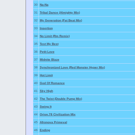
30
Na-Na
31
Tribal Dance (Almighty Mix)
32
My Generation (Fat Beat Mix)
33
Insertion
34
No Limit (Rm Remix)
35
Test My Best
36
Petit Love
37
Midnite Blaze
38
Synchronized Love (Red Monster Hyper Mix)
39
Hot Limit
40
God Of Romance
41
Sky High
42
The Twist (Double Pump Mix)
43
Swing It
44
Orion.78 Civilization Mix
45
Afronova Primeval
46
Ending