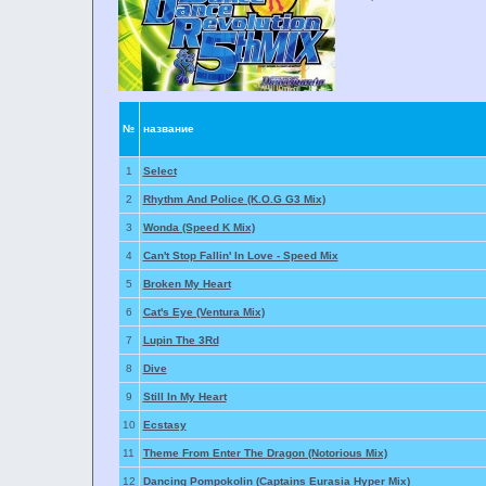
№
название
1
Select
2
Rhythm And Police (K.O.G G3 Mix)
3
Wonda (Speed K Mix)
4
Can't Stop Fallin' In Love - Speed Mix
5
Broken My Heart
6
Cat's Eye (Ventura Mix)
7
Lupin The 3Rd
8
Dive
9
Still In My Heart
10
Ecstasy
11
Theme From Enter The Dragon (Notorious Mix)
12
Dancing Pompokolin (Captains Eurasia Hyper Mix)