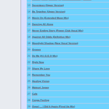
13
Seventeen (Upper Version)
14
Be Together (Upper Version)
15
Movin On (Extended Moon Mix)
16
Dancing All Alone
17
Never Ending Story (Power Club Vocal Mix)
18
Against All Odds (Definitive Mix)
19
Moonlight Shadow (New Vocal Version)
20
Groove
21
Do Me (H.I.G.E.O Mix)
22
Right Now
23
Share My Love
24
Remember You
25
Healing Vision
26
Matsuri Japan
27
Cafe
28
Conga Feeling
29
Oops! ... I Did It Again (Fired Up Mix)