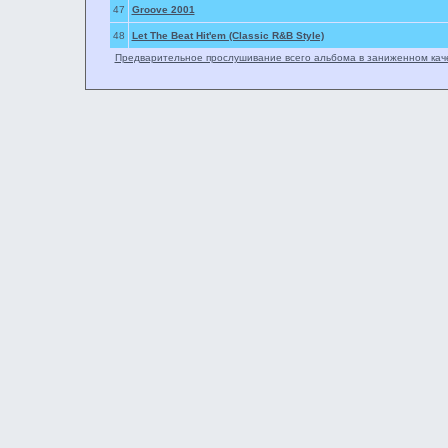
47
Groove 2001
48
Let The Beat Hit'em (Classic R&B Style)
Предварительное прослушивание всего альбома в заниженном кач