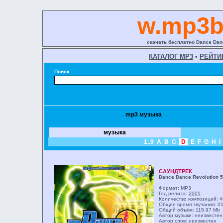
w.mp3b
скачать бесплатно Dance Danc
КАТАЛОГ MP3
•
РЕЙТИ
Поиск
mp3 музыка
музыка
1..9
A
B
C
D
E
F
G
H
I
САУНДТРЕК
Dance Dance Revolution 5 
Формат: MP3
Год релиза:
2001
Количество композиций: 4
Общее время звучания: 01
Общий объём: 115.97 Mb
Автор музыки: неизвестен
Автор слов: неизвестен