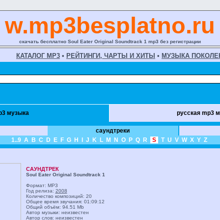
w.mp3besplatno.ru
скачать бесплатно Soul Eater Original Soundtrack 1 mp3 без регистрации
КАТАЛОГ MP3
•
РЕЙТИНГИ, ЧАРТЫ И ХИТЫ
•
МУЗЫКА ПОКОЛЕ
p3 музыка
русская mp3 
саундтреки
1..9
A
B
C
D
E
F
G
H
I
J
K
L
M
N
O
P
Q
R
S
T
U
V
W
X
Y
Z
САУНДТРЕК
Soul Eater Original Soundtrack 1
Формат: MP3
Год релиза:
2008
Количество композиций: 20
Общее время звучания: 01:09:12
Общий объём: 94.51 Mb
Автор музыки: неизвестен
Автор слов: неизвестен