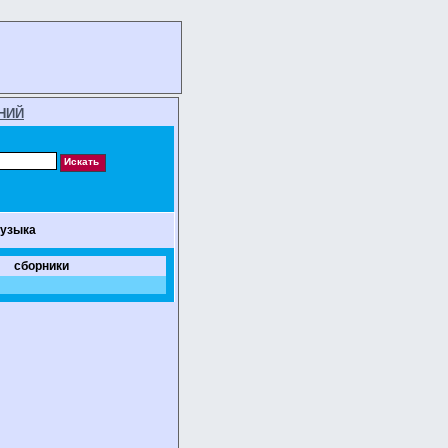
НИЙ
музыка
сборники