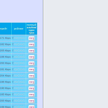
полный
альбом/
итрейт
рейтинг
один
трек
171 Кbps
182 Кbps
205 Кbps
188 Кbps
200 Кbps
181 Кbps
204 Кbps
196 Кbps
190 Кbps
185 Кbps
200 Кbps
199 Кbps