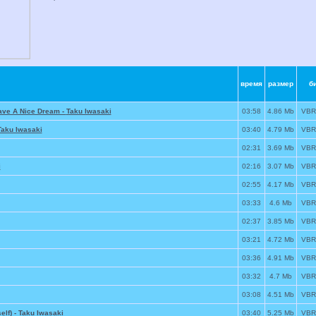
время
размер
б
ave A Nice Dream -
Taku Iwasaki
03:58
4.86 Mb
VBR
Taku Iwasaki
03:40
4.79 Mb
VBR
02:31
3.69 Mb
VBR
i
02:16
3.07 Mb
VBR
02:55
4.17 Mb
VBR
03:33
4.6 Mb
VBR
02:37
3.85 Mb
VBR
03:21
4.72 Mb
VBR
03:36
4.91 Mb
VBR
03:32
4.7 Mb
VBR
03:08
4.51 Mb
VBR
elf) -
Taku Iwasaki
03:40
5.25 Mb
VBR