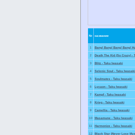
№
название
1
Bang! Bang! Bang! Bang! H
2
Death The Kid (So Crazy) -
3
Blitz -
Taku Iwasaki
4
Selenic Soul -
Taku Iwasak
5
Soulmates -
Taku Iwasaki
6
Lycaon -
Taku Iwasaki
7
Kampf -
Taku Iwasaki
8
Krieg -
Taku Iwasaki
9
Camellia -
Taku Iwasaki
10
Masamune -
Taku Iwasaki
11
Harmonize -
Taku Iwasaki
12
Black Star (Never Lose Mys