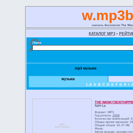
w.mp3b
скачать бесплатно The Wank
КАТАЛОГ MP3
•
РЕЙТИ
Поиск
mp3 музыка
музыка
1..9
A
B
C
D
E
F
G
H
I
J
THE WANKYSEXITHIPPI
Split Lp
Формат: MP3
Год релиза:
2008
Количество композиций: 6
Общее время звучания: 26
Общий объём: 42.37 Mb
Жанр:
Автор музыки: неизвестен