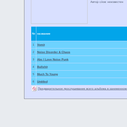
Автор слов: неизвестен
№
название
1
Vomit
2
Noise Disorder & Chaos
3
Abc I Love Noise Punk
4
Bullshit
5
Much To Young
6
Untitled
Предварительное прослушивание всего альбома в заниженном 