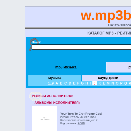
w.mp3b
скачать беспла
КАТАЛОГ MP3
•
РЕЙТИ
Поиск
mp3 музыка
р
музыка
саундтреки
1..9
A
B
C
D
E
F
G
H
I
J
K
L
M
N
O
P
Q
РЕЛИЗЫ ИCПОЛНИТЕЛЯ:
АЛЬБОМЫ ИСПОЛНИТЕЛЯ:
Your Turn To Cry (Promo Cds)
Исполнитель: Juleen
mp3
Количество композиций: 2
Год релиза:
2008