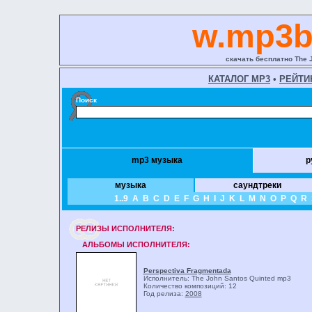
w.mp3b
скачать бесплатно The 
КАТАЛОГ MP3
•
РЕЙТИ
Поиск
mp3 музыка
р
музыка
саундтреки
1..9
A
B
C
D
E
F
G
H
I
J
K
L
M
N
O
P
Q
R
РЕЛИЗЫ ИCПОЛНИТЕЛЯ:
АЛЬБОМЫ ИСПОЛНИТЕЛЯ:
Perspectiva Fragmentada
Исполнитель: The John Santos Quinted
mp3
Количество композиций: 12
Год релиза:
2008