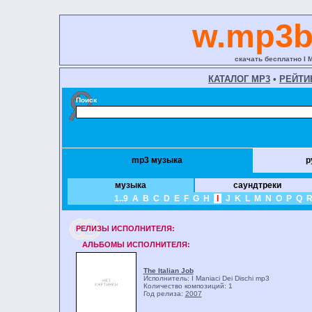
w.mp3b
скачать бесплатно I M
КАТАЛОГ MP3
•
РЕЙТИ
Поиск
mp3 музыка
р
музыка
саундтреки
1..9
A
B
C
D
E
F
G
H
I
J
K
L
M
N
O
P
Q
РЕЛИЗЫ ИCПОЛНИТЕЛЯ:
АЛЬБОМЫ ИСПОЛНИТЕЛЯ:
The Italian Job
Исполнитель: I Maniaci Dei Dischi
mp3
Количество композиций: 1
Год релиза:
2007