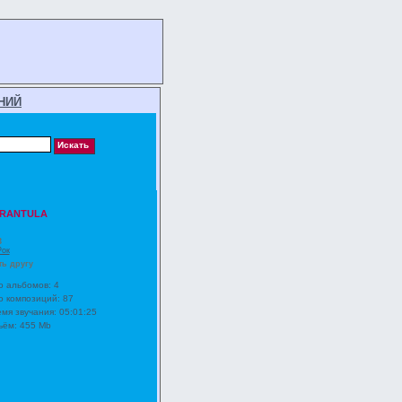
НИЙ
ARANTULA
3
Рок
ть другу
о альбомов: 4
о композиций: 87
мя звучания: 05:01:25
ём: 455 Mb