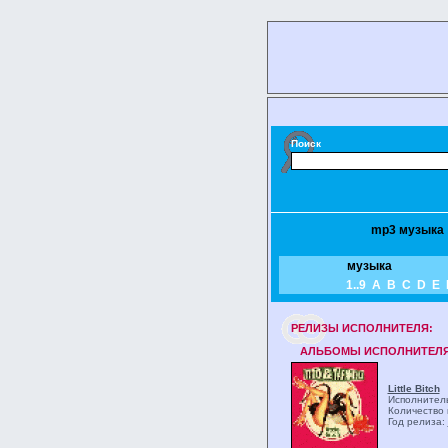
Поиск
mp3 музыка
музыка
1..9
A
B
C
D
E
РЕЛИЗЫ ИCПОЛНИТЕЛЯ:
АЛЬБОМЫ ИСПОЛНИТЕЛЯ
Little Bitch
Исполнитель:
Количество 
Год релиза: