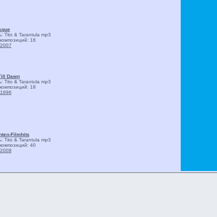
sque
 Tito & Tarantula
mp3
композиций: 16
2007
ill Dawn
 Tito & Tarantula
mp3
композиций: 18
1996
nten-Filmhits
 Tito & Tarantula
mp3
композиций: 40
2008