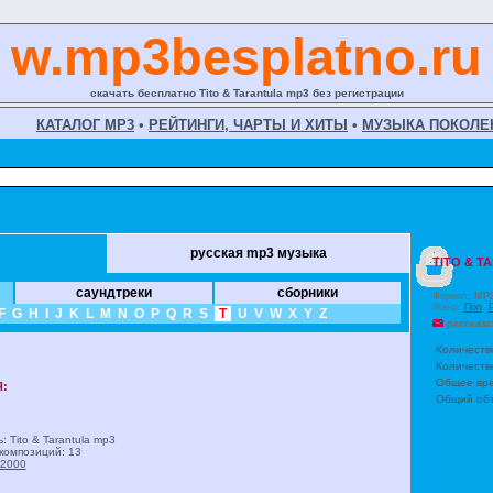
w.mp3besplatno.ru
скачать бесплатно Tito & Tarantula mp3 без регистрации
КАТАЛОГ MP3
•
РЕЙТИНГИ, ЧАРТЫ И ХИТЫ
•
МУЗЫКА ПОКОЛЕ
русская mp3 музыка
TITO & T
саундтреки
сборники
Формат:
MP
Жанр:
Поп
,
F
G
H
I
J
K
L
M
N
O
P
Q
R
S
T
U
V
W
X
Y
Z
рассказа
Количеств
Количеств
Общее вре
:
Общий объ
 Tito & Tarantula
mp3
композиций: 13
2000