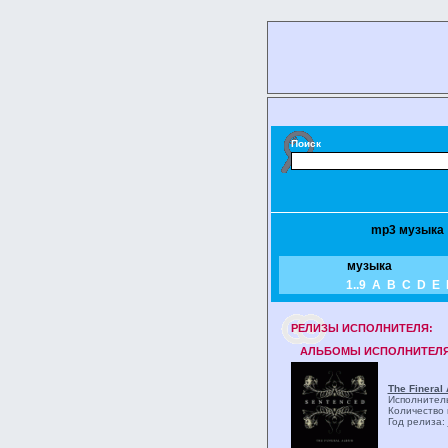
Поиск
mp3 музыка
музыка
1..9
A
B
C
D
E
РЕЛИЗЫ ИCПОЛНИТЕЛЯ:
АЛЬБОМЫ ИСПОЛНИТЕЛЯ
The Fineral
Исполнител
Количество 
Год релиза: