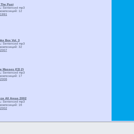
 The Past
ь: Sentenced
mp3
композиций: 12
1991
uke Box Vol. 3
ь: Sentenced
mp3
композиций: 32
2007
he Masses (CD 2)
ь: Sentenced
mp3
композиций: 17
2006
ze All Areas 2002
ь: Sentenced
mp3
композиций: 16
2002