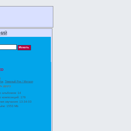
НИЙ
ED
3
Рок
,
Тяжелый Рок / Металл
ть другу
о альбомов: 14
о композиций: 176
мя звучания: 13:34:03
ём: 1553 Mb