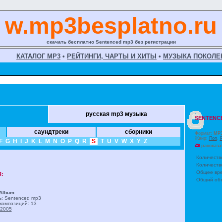
w.mp3besplatno.ru
скачать бесплатно Sentenced mp3 без регистрации
КАТАЛОГ MP3
•
РЕЙТИНГИ, ЧАРТЫ И ХИТЫ
•
МУЗЫКА ПОКОЛЕ
русская mp3 музыка
SENTENC
саундтреки
сборники
Формат:
MP
Жанр:
Поп
,
F
G
H
I
J
K
L
M
N
O
P
Q
R
S
T
U
V
W
X
Y
Z
рассказа
Количеств
Количеств
Общее вре
:
Общий объ
 Album
ь: Sentenced
mp3
композиций: 13
2005