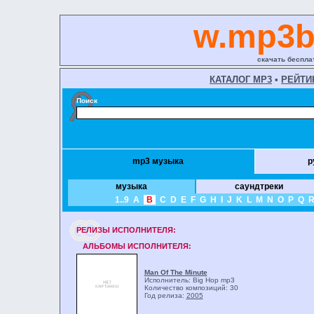
w.mp3b
скачать беспла
КАТАЛОГ MP3
•
РЕЙТИ
Поиск
mp3 музыка
р
музыка
саундтреки
1..9
A
B
C
D
E
F
G
H
I
J
K
L
M
N
O
P
Q
РЕЛИЗЫ ИCПОЛНИТЕЛЯ:
АЛЬБОМЫ ИСПОЛНИТЕЛЯ:
Man Of The Minute
Исполнитель: Big Hop
mp3
Количество композиций: 30
Год релиза:
2005