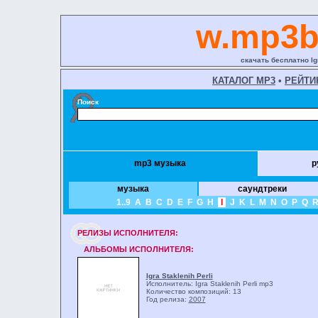
w.mp3b
скачать бесплатно Ig
КАТАЛОГ MP3
•
РЕЙТИ
Поиск
mp3 музыка
р
музыка
саундтреки
1..9
A
B
C
D
E
F
G
H
I
J
K
L
M
N
O
P
Q
РЕЛИЗЫ ИCПОЛНИТЕЛЯ:
АЛЬБОМЫ ИСПОЛНИТЕЛЯ:
Igra Staklenih Perli
Исполнитель: Igra Staklenih Perli
mp3
Количество композиций: 13
Год релиза:
2007