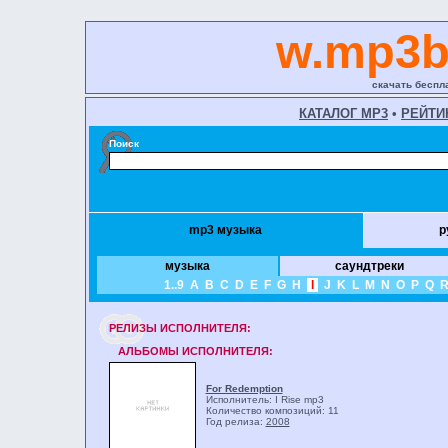
w.mp3b
скачать беспла
КАТАЛОГ MP3
•
РЕЙТИ
Поиск
mp3 музыка
р
музыка
саундтреки
1..9
A
B
C
D
E
F
G
H
I
J
K
L
M
N
O
P
Q
РЕЛИЗЫ ИCПОЛНИТЕЛЯ:
АЛЬБОМЫ ИСПОЛНИТЕЛЯ:
For Redemption
Исполнитель: I Rise
mp3
Количество композиций: 11
Год релиза:
2008