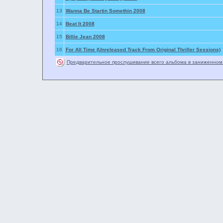
13
Wanna Be Startin Somethin 2008
14
Beat It 2008
15
Billie Jean 2008
16
For All Time (Unreleased Track From Original Thriller Sessions)
Предварительное прослушивание всего альбома в заниженном 