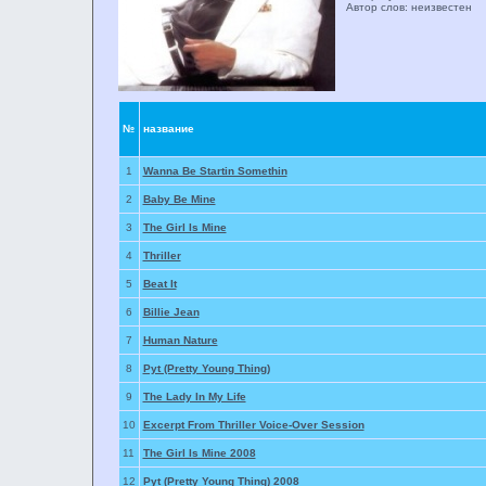
Автор слов: неизвестен
№
название
1
Wanna Be Startin Somethin
2
Baby Be Mine
3
The Girl Is Mine
4
Thriller
5
Beat It
6
Billie Jean
7
Human Nature
8
Pyt (Pretty Young Thing)
9
The Lady In My Life
10
Excerpt From Thriller Voice-Over Session
11
The Girl Is Mine 2008
12
Pyt (Pretty Young Thing) 2008