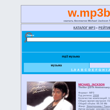
w.mp3b
скачать бесплатно Michael Jackson Th
КАТАЛОГ MP3
•
РЕЙТИ
Поиск
mp3 музыка
музыка
1..9
A
B
C
D
E
F
G
H
I
J
MICHAEL JACKSON
Thriller (25Th Anniversary
Формат: MP3
Год релиза:
2008
Количество композиций: 1
Общее время звучания: 01
Общий объём: 96.58 Mb
Жанр:
Электроника / Тан
Автор музыки: неизвестен