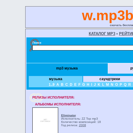
w.mp3b
скачать беспла
КАТАЛОГ MP3
•
РЕЙТИ
Поиск
mp3 музыка
р
музыка
саундтреки
1..9
A
B
C
D
E
F
G
H
I
J
K
L
M
N
O
P
Q
R
РЕЛИЗЫ ИCПОЛНИТЕЛЯ:
АЛЬБОМЫ ИСПОЛНИТЕЛЯ:
Eliminator
Исполнитель: ZZ Top
mp3
Количество композиций: 18
Год релиза:
2008