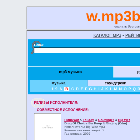
w.mp3b
скачать беспла
КАТАЛОГ MP3
•
РЕЙТИ
Поиск
mp3 музыка
р
музыка
саундтреки
1..9
A
B
C
D
E
F
G
H
I
J
K
L
M
N
O
P
Q
РЕЛИЗЫ ИCПОЛНИТЕЛЯ:
СОВМЕСТНОЕ ИСПОЛНЕНИЕ:
Futurecut
&
Fallacy
&
Goldfinger
&
Big Wez
Drug Of Choice Bw Keep It Ringing (Cdm)
Исполнитель: Big Wez
mp3
Количество композиций: 2
Год релиза:
2007