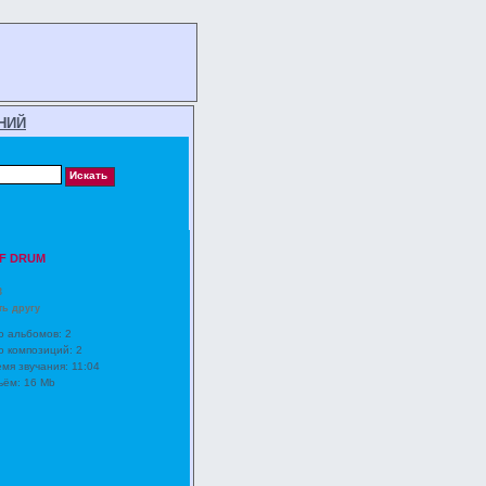
НИЙ
F DRUM
3
ть другу
о альбомов: 2
о композиций: 2
мя звучания: 11:04
ём: 16 Mb