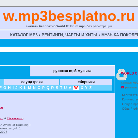
w.mp3besplatno.ru
скачать бесплатно World Of Drum mp3 без регистрации
КАТАЛОГ MP3
•
РЕЙТИНГИ, ЧАРТЫ И ХИТЫ
•
МУЗЫКА ПОКОЛЕ
русская mp3 музыка
WORLD O
саундтреки
сборники
Формат:
MP
F
G
H
I
J
K
L
M
N
O
P
Q
R
S
T
U
V
W
X
Y
Z
рассказа
Количеств
Количеств
Общее вре
ИЕ:
Общий объ
um
&
Basscamo
: World Of Drum
mp3
композиций: 1
2007