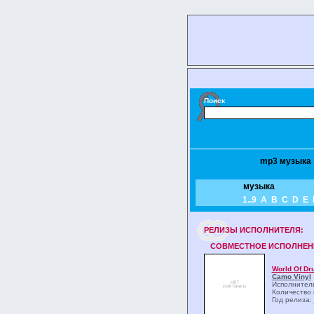
Поиск
mp3 музыка
музыка
1..9
A
B
C
D
E
РЕЛИЗЫ ИCПОЛНИТЕЛЯ:
СОВМЕСТНОЕ ИСПОЛНЕН
World Of Dr
Camo Vinyl
Исполнитель
Количество 
Год релиза: