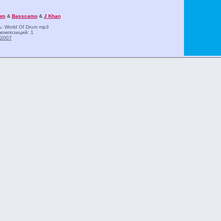
um
&
Basscamo
&
J Khan
: World Of Drum
mp3
композиций: 1
2007