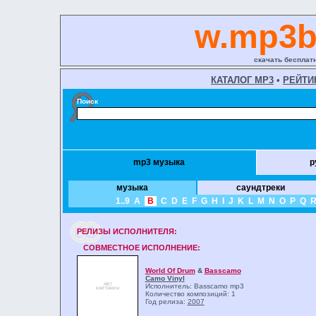
w.mp3b
скачать бесплат
КАТАЛОГ MP3
•
РЕЙТИ
Поиск
mp3 музыка
р
музыка
саундтреки
1..9
A
B
C
D
E
F
G
H
I
J
K
L
M
N
O
P
Q
РЕЛИЗЫ ИCПОЛНИТЕЛЯ:
СОВМЕСТНОЕ ИСПОЛНЕНИЕ:
World Of Drum
&
Basscamo
Camo Vinyl
Исполнитель: Basscamo
mp3
Количество композиций: 1
Год релиза:
2007