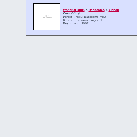
World Of Drum
&
Basscamo
&
J Khan
Camo Vinyl
Исполнитель: Basscamo
mp3
Количество композиций: 1
Год релиза:
2007